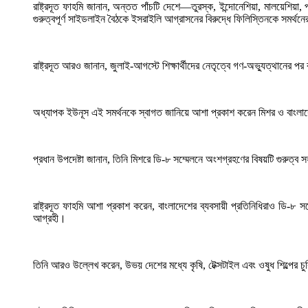
রাষ্ট্রদূত ফাহমি জানান, অন্তত পাঁচটি দেশে—তুরস্ক, ইন্দোনেশিয়া, মালয়েশি
গুরুত্বপূর্ণ সাইডলাইন বৈঠকে ইসরাইলি আগ্রাসনের বিরুদ্ধে ফিলিস্তিনকে সমর্
রাষ্ট্রদূত আরও জানান, জুলাই-আগস্টে শিক্ষার্থীদের নেতৃত্বে গণ-অভ্যুত্থানের পর 
অধ্যাপক ইউনূস এই সমর্থনকে স্বাগত জানিয়ে আশা প্রকাশ করেন মিশর ও বাংল
প্রধান উপদেষ্টা জানান, তিনি মিশরে ডি-৮ সম্মেলনে অংশগ্রহণের বিষয়টি গুরুত্ব
রাষ্ট্রদূত ফাহমি আশা প্রকাশ করেন, বাংলাদেশের ব্যবসায়ী প্রতিনিধিরাও ডি-৮
আগ্রহী।
তিনি আরও উল্লেখ করেন, উভয় দেশের মধ্যে কৃষি, টেক্সটাইল এবং ওষুধ শিল্পের চ