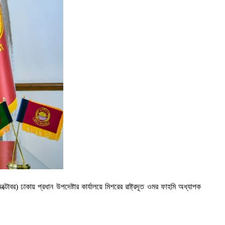
োবর) ঢাকায় প্রধান উপদেষ্টার কার্যালয়ে মিশরের রাষ্ট্রদূত ওমর ফাহমি অধ্যাপক