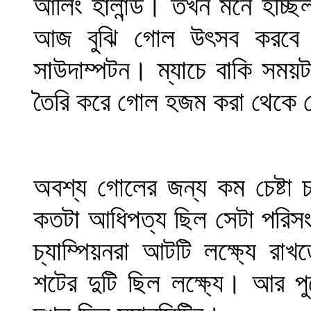
আর্লিং হালান্ড। তখন মনে হচ্ছিল
আজ বুঝি গোল উৎসব করবে স
সাউদাম্পটন। ম্যাচে বাকি সময়ট
তৈরি করে গোল হজম করা থেকে ব
অবশ্য গোলের জন্য কম চেষ্টা চা
কতটা আধিপত্য ছিল সেটা পরিসংখ্
চ্যাম্পিয়নরা আটটি লক্ষ্যে রা
শটের দুটি ছিল লক্ষ্যে। আর প